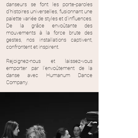
danseurs se font les porte-paroles
d'histoires universelles, fusionnant une
palette variée de styles et d'influences.
De la grâce envoûtante des
mouvements à la force brute des
gestes, nos installations captivent,
confrontent et inspirent.
Rejoignez-nous et laissez-vous
emporter par l'envoûtement de la
danse avec Humanum Dance
Company.