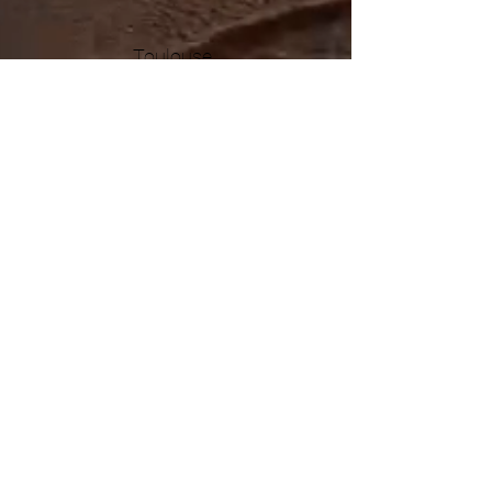
Toulouse
Projets
Spectacles
Installations
Actions culturelles
À propos
La compagnie
Les dans
eurs
Dates
Galerie