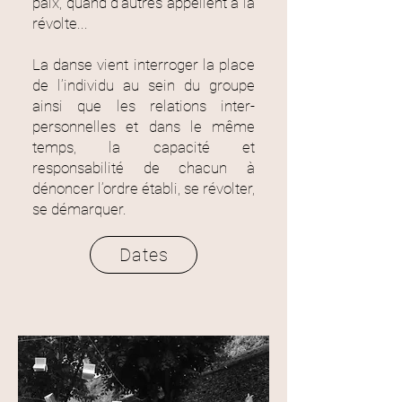
paix, quand d’autres appellent à la
révolte...
La danse vient interroger la place
de l’individu au sein du groupe
ainsi que les relations inter-
personnelles et dans le même
temps, la capacité et
responsabilité de chacun à
dénoncer l’ordre établi, se révolter,
se démarquer.
Dates