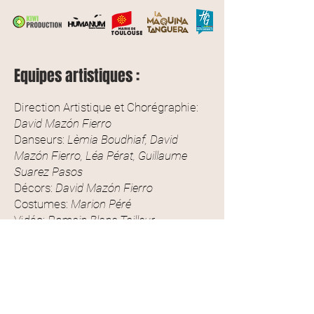
Equipes artistiques :
Direction Artistique et Chorégraphie:
David Mazón Fierro
Danseurs:
Lèmia Boudhiaf, David
Mazón Fierro, Léa Pérat, Guillaume
Suarez Pasos
Décors:
David Mazón Fierro
Costumes:
Marion Péré
Vidéo:
Romain Blanc Tailleur
Lumières:
Alice Piani
Effets scéniques avec les “libres” :
David Herrezuelo y Eric Colombe